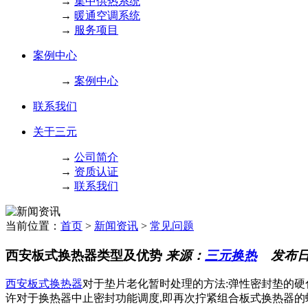
→
集中供热系统
→
暖通空调系统
→
服务项目
案例中心
→
案例中心
联系我们
关于三元
→
公司简介
→
资质认证
→
联系我们
当前位置：
首页
>
新闻资讯
>
常见问题
西安板式换热器类型及优势
来源：
三元换热
发布日期：
西安板式换热器
对于垫片老化暂时处理的方法:弹性密封垫的硬
许对于换热器中止密封功能调度,即再次拧紧组合板式换热器的