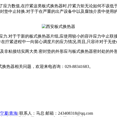
了应力数值,在拧紧这类板式换热器时,拧紧力矩无论如何不该低
封垫中止转换.对于于在严重的出产设备中以及腐蚀介质中使用的板
应力.对于于新的板式换热器片组,应使用较小的容许应力中止联接
,并在拧紧进程中一向留心调度片的应力情况,而且,只容许对于无使
以及非粘接结实两大类.密封垫的外形应与板式换热器密封处的外
器相关问题，欢迎来电咨询：029-88341683。
宁夏
|
青海
| 联系人：马总 邮箱：243408318@qq.com