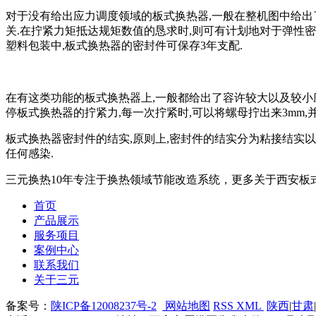
对于没有给出应力调度领域的板式换热器,一般在整机图中给出
关.在拧紧力矩抵达规矩数值的恳求时,则可有计划地对于弹性密
塑料包装中,板式换热器的密封件可保存3年支配.
在有这类功能的板式换热器上,一般都给出了容许较大以及较小
停板式换热器的拧紧力,每一次拧紧时,可以将螺母拧出来3mm
板式换热器密封件的结实,原则上,密封件的结实分为粘接结实
任何感染.
三元换热10年专注于换热领域节能改造系统，更多关于西安板式换热
首页
产品展示
服务项目
案例中心
联系我们
关于三元
备案号：
陕ICP备12008237号-2
网站地图
RSS
XML
陕西
|
甘肃
|