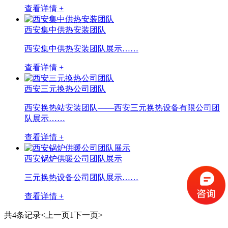
查看详情 +
西安集中供热安装团队
西安集中供热安装团队展示……
查看详情 +
西安三元换热公司团队
西安换热站安装团队——西安三元换热设备有限公司团
队展示……
查看详情 +
西安锅炉供暖公司团队展示
三元换热设备公司团队展示……
查看详情 +
共4条记录
<上一页
1
下一页>