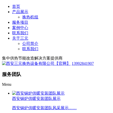
首页
产品展示
换热机组
服务项目
案例中心
联系我们
关于三元
公司简介
联系我们
集中供热节能改造解决方案提供商
13992841907
服务团队
Menu
西安锅炉供暖安装团队展示
西安锅炉供暖安装团队风采展示……