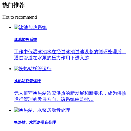
热门推荐
Hot to recommend
泳池加热系统
工作中低温泳池水在经过泳池过滤设备的循环处理后，
通过管道在水泵的压力作用下进入游…
换热站托管运行
无人值守换热站适应供热的新发展和新要求，成为供热
运行管理的发展方向。该系统由监控…
换热站、水泵房噪音处理