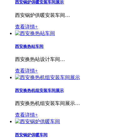
西安锅炉供暖安装车间展示
西安锅炉供暖安装车间…
查看详情+
西安换热站车间
西安换热站设计车间…
查看详情+
西安换热机组安装车间展示
西安换热机组安装车间展示…
查看详情+
西安锅炉供暖车间