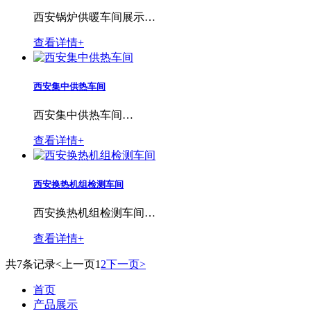
西安锅炉供暖车间展示…
查看详情+
西安集中供热车间
西安集中供热车间…
查看详情+
西安换热机组检测车间
西安换热机组检测车间…
查看详情+
共7条记录
<上一页
1
2
下一页>
首页
产品展示